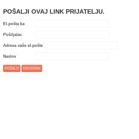
POŠALJI OVAJ LINK PRIJATELJU.
El.pošta ka
Pošiljalac
Adresa vaše el.pošte
Naslov
POŠALJI
ODUSTANI