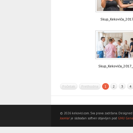
Skup_Kekovića_201
Skup_Kekovića_2017
Početak
Prethodna
1
2
3
4
© 2026 kekovici.com. Sva prava zadržana. Designed
Joomla!
je slobodan softver objavljen pod
GNU Gener