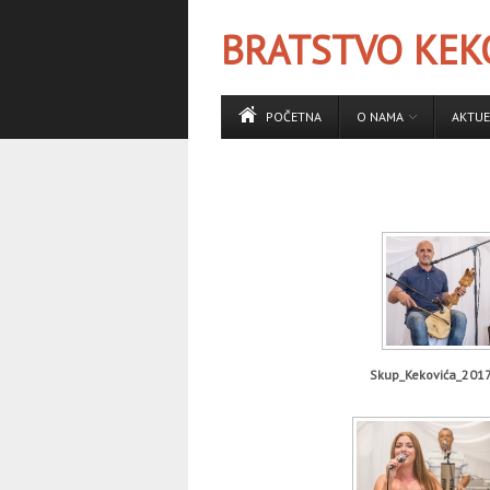
BRATSTVO KEKO
POČETNA
O NAMA
AKTUE
Skup_Kekovića_201