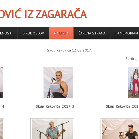
VIĆ IZ ZAGARAČA
LNOSTI
E-RODOSLOV
GALERIJA
ŠARENA STRANA
IN MEMORIAM
Skup Kekovića 12.08.2017.
Sortiraj
7_4
Skup_Kekovića_2017_3
Skup_Kekovića_201