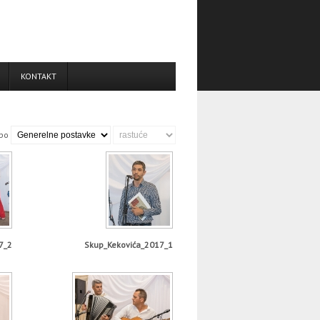
KONTAKT
 po
7_2
Skup_Kekovića_2017_1