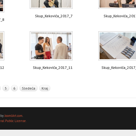
Skup_Kekovića_2017_7
Skup_Kekovića_201
7_8
_12
Skup_Kekovića_2017_11
Skup_Kekovića_2017
5
6
Sledeća
Kraj
 by
JoomlArt.com
.
al Public License.