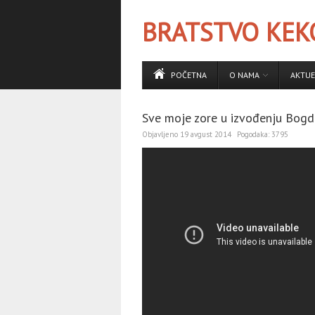
BRATSTVO KEKO
POČETNA
O NAMA
AKTUE
Sve moje zore u izvođenju Bogd
Objavljeno
19 avgust 2014
Pogodaka:
3795