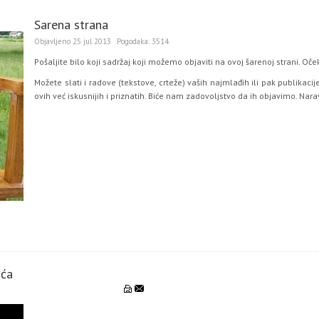
Sarena strana
Objavljeno
25 jul 2013
Pogodaka:
3514
Pošaljite bilo koji sadržaj koji možemo objaviti na ovoj šarenoj strani. O
Možete slati i radove (tekstove, crteže) vaših najmlađih ili pak publikaci
ovih već iskusnijih i priznatih. Biće nam zadovoljstvo da ih objavimo. Nar
ića