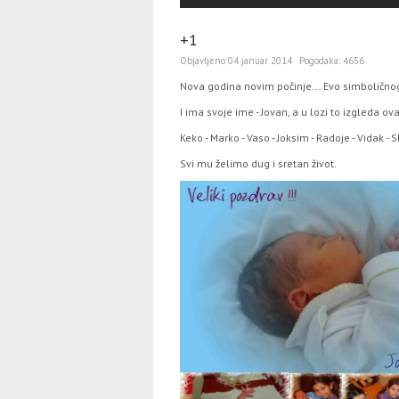
+1
Objavljeno
04 januar 2014
Pogodaka:
4656
Nova godina novim počinje... Evo simboličn
I ima svoje ime - Jovan, a u lozi to izgleda ov
Keko - Marko - Vaso - Joksim - Radoje - Vidak - 
Svi mu želimo dug i sretan život.