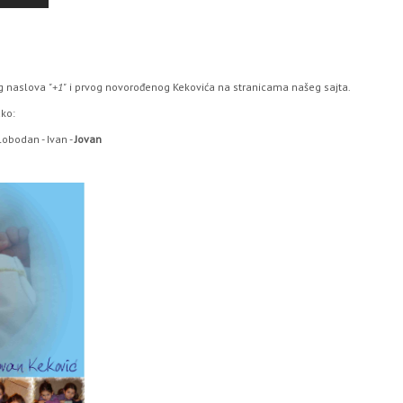
og naslova
"+1"
i prvog novorođenog Kekovića na stranicama našeg sajta.
ako:
Slobodan - Ivan -
Jovan