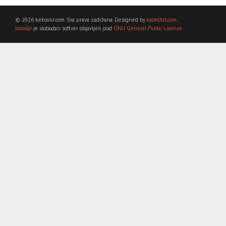
© 2026 kekovici.com. Sva prava zadržana. Designed by
JoomlArt.com
.
Joomla!
je slobodan softver objavljen pod
GNU General Public License.