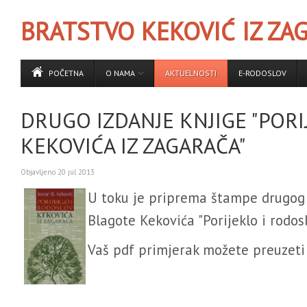
BRATSTVO KEKOVIĆ IZ ZA
POČETNA
O NAMA
AKTUELNOSTI
E-RODOSLOV
DRUGO IZDANJE KNJIGE "PORI
KEKOVIĆA IZ ZAGARAČA"
Objavljeno
20 jul 2013
U toku je priprema štampe drugog 
Blagote Kekovića "Porijeklo i rodos
Vaš pdf primjerak možete preuzet